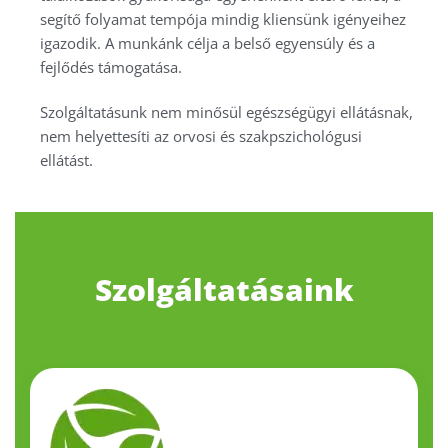
segítő folyamat tempója mindig kliensünk igényeihez
igazodik. A munkánk célja a belső egyensúly és a
fejlődés támogatása.
Szolgáltatásunk nem minősül egészségügyi ellátásnak,
nem helyettesíti az orvosi és szakpszichológusi
ellátást.
Szolgáltatásaink