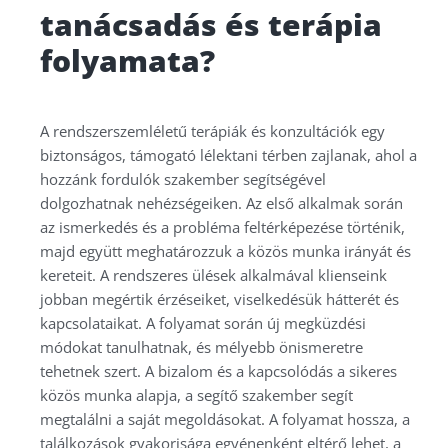
tanácsadás és terápia
folyamata?
A rendszerszemléletű terápiák és konzultációk egy
biztonságos, támogató lélektani térben zajlanak, ahol a
hozzánk fordulók szakember segítségével
dolgozhatnak nehézségeiken. Az első alkalmak során
az ismerkedés és a probléma feltérképezése történik,
majd együtt meghatározzuk a közös munka irányát és
kereteit. A rendszeres ülések alkalmával klienseink
jobban megértik érzéseiket, viselkedésük hátterét és
kapcsolataikat. A folyamat során új megküzdési
módokat tanulhatnak, és mélyebb önismeretre
tehetnek szert. A bizalom és a kapcsolódás a sikeres
közös munka alapja, a segítő szakember segít
megtalálni a saját megoldásokat. A folyamat hossza, a
találkozások gyakorisága egyénenként eltérő lehet, a