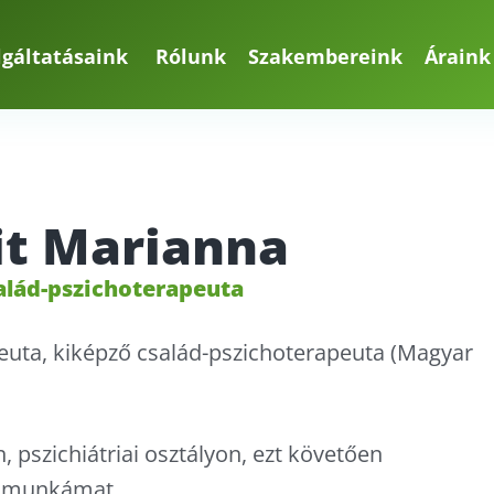
lgáltatásaink
Rólunk
Szakembereink
Áraink
it Marianna
salád-pszichoterapeuta
peuta, kiképző család-pszichoterapeuta (Magyar
 pszichiátriai osztályon, ezt követően
a munkámat.