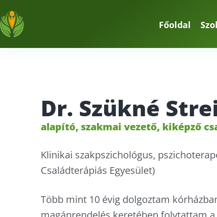
Főoldal
Szo
Dr. Szükné Stre
alapító, szakmai vezető, kiképző c
Klinikai szakpszichológus, pszichotera
Családterápiás Egyesület)
Több mint 10 évig dolgoztam kórházban,
magánrendelés keretében folytattam 