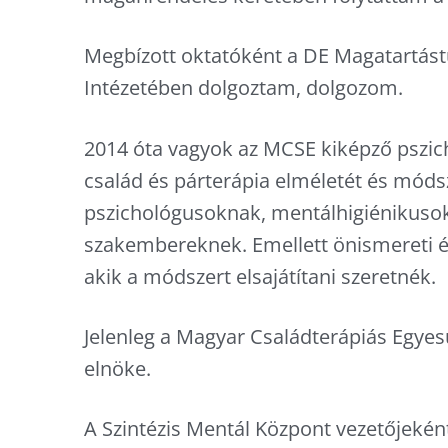
Megbízott oktatóként a DE Magatartást
Intézetében dolgoztam, dolgozom.
2014 óta vagyok az MCSE kiképző pszic
család és párterápia elméletét és mód
pszichológusoknak, mentálhigiénikuso
szakembereknek. Emellett önismereti é
akik a módszert elsajátítani szeretnék.
Jelenleg a Magyar Családterápiás Egye
elnöke.
A Szintézis Mentál Központ vezetőjekén