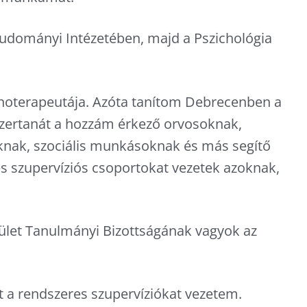
udományi Intézetében, majd a Pszichológia
hoterapeutája. Azóta tanítom Debrecenben a
szertanát a hozzám érkező orvosoknak,
knak, szociális munkásoknak és más segítő
s szupervíziós csoportokat vezetek azoknak,
sület Tanulmányi Bizottságának vagyok az
t a rendszeres szupervíziókat vezetem.